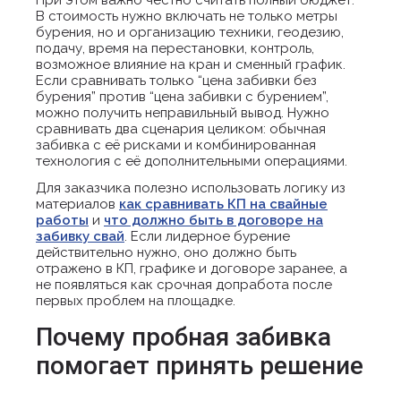
При этом важно честно считать полный бюджет.
В стоимость нужно включать не только метры
бурения, но и организацию техники, геодезию,
подачу, время на перестановки, контроль,
возможное влияние на кран и сменный график.
Если сравнивать только “цена забивки без
бурения” против “цена забивки с бурением”,
можно получить неправильный вывод. Нужно
сравнивать два сценария целиком: обычная
забивка с её рисками и комбинированная
технология с её дополнительными операциями.
Для заказчика полезно использовать логику из
материалов
как сравнивать КП на свайные
работы
и
что должно быть в договоре на
забивку свай
. Если лидерное бурение
действительно нужно, оно должно быть
отражено в КП, графике и договоре заранее, а
не появляться как срочная допработа после
первых проблем на площадке.
Почему пробная забивка
помогает принять решение