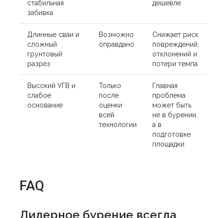
стабильная
дешевле
забивка
Длинные сваи и
Возможно
Снижает риск
сложный
оправдано
повреждений,
грунтовый
отклонений и
разрез
потери темпа
Высокий УГВ и
Только
Главная
слабое
после
проблема
основание
оценки
может быть
всей
не в бурении,
технологии
а в
подготовке
площадки
FAQ
Лидерное бурение всегда