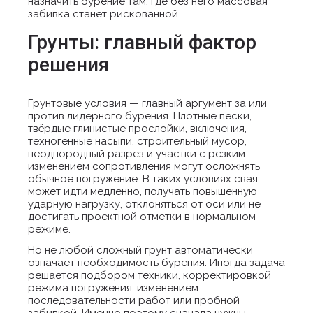
назначить бурение там, где без него массовая
забивка станет рискованной.
Грунты: главный фактор
решения
Грунтовые условия — главный аргумент за или
против лидерного бурения. Плотные пески,
твёрдые глинистые прослойки, включения,
техногенные насыпи, строительный мусор,
неоднородный разрез и участки с резким
изменением сопротивления могут осложнять
обычное погружение. В таких условиях свая
может идти медленно, получать повышенную
ударную нагрузку, отклоняться от оси или не
достигать проектной отметки в нормальном
режиме.
Но не любой сложный грунт автоматически
означает необходимость бурения. Иногда задача
решается подбором техники, корректировкой
режима погружения, изменением
последовательности работ или пробной