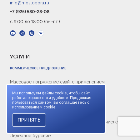
info@mostopora.ru
+7 (925) 580-28-08
с 9:00 до 18:00 (пн.-пт.)
УСЛУГИ
КОММЕРЧЕСКОЕ ПРЕДЛОЖЕНИЕ
Массовое погружение свай, с применением
гидромолотов и вибропогружателей
Мы используем файлы cookie, чтобы сайт
Погружение пробных свай
работал корректно и удобнее. Продолжая
пользоваться сайтом, вы соглашаетесь с
Перебазировка спец.техники
использованием cookie.
Забивка трубошпнута
ПРИНЯТЬ
Проведение динамических испытаний, в том числе с
применением оборудования PDA
Лидерное бурение