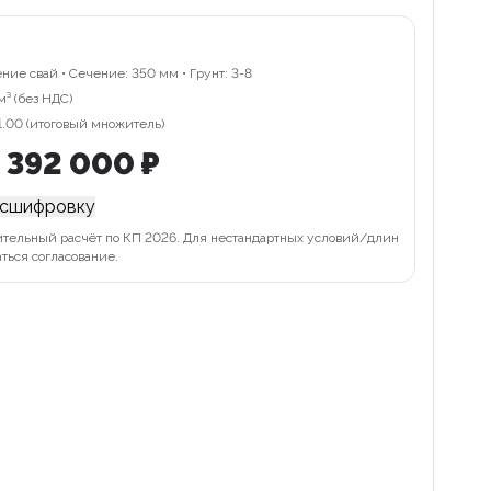
ие свай • Сечение: 350 мм • Грунт: 3-8
м³ (без НДС)
.00 (итоговый множитель)
 392 000 ₽
асшифровку
ительный расчёт по КП 2026. Для нестандартных условий/длин
ться согласование.