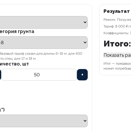
Результат
Режим: Погружен
Тариф: 8 000 ₽/
егория грунта
Коэффициенты: 1
Итого:
базовый тариф указан для длины 6–16 м; для 400
Показать р
ть спец. для 17 и 18 м.
ичество, шт
Итог — предвар
может потребова
+
”)