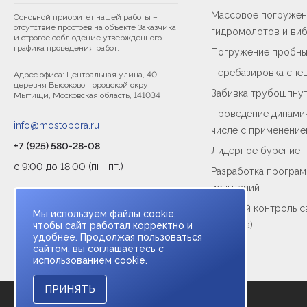
Массовое погружени
Основной приоритет нашей работы –
отсутствие простоев на объекте Заказчика
гидромолотов и ви
и строгое соблюдение утвержденного
графика проведения работ.
Погружение пробны
Перебазировка спец
Адрес офиса: Центральная улица, 40,
деревня Высоково, городской округ
Забивка трубошпну
Мытищи, Московская область, 141034
Проведение динамич
info@mostopora.ru
числе с применени
+7 (925) 580-28-08
Лидерное бурение
с 9:00 до 18:00 (пн.-пт.)
Разработка програм
испытаний
Входной контроль с
Мы используем файлы cookie,
приёмка)
чтобы сайт работал корректно и
удобнее. Продолжая пользоваться
сайтом, вы соглашаетесь с
использованием cookie.
ПРИНЯТЬ