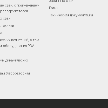
Забивные сваи
е свай, с применением
Балки
бропогружателей
Техническая документация
х свай
.техники
та
еских испытаний, в том
ем оборудования PDA
мы динамических
вай (лабораторная