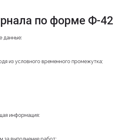
рнала по форме Ф-42
е данные:
одя из условного временного промежутка;
щая информация:
м за выполнение работ;