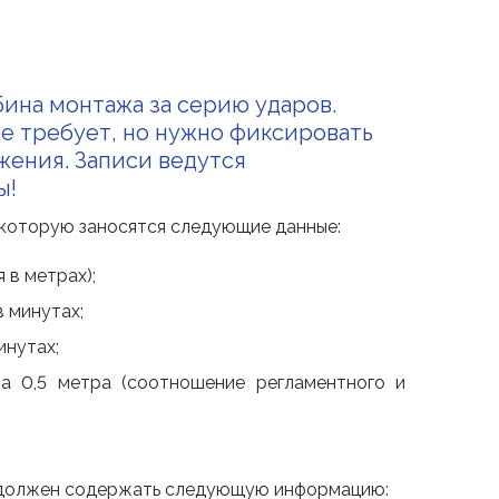
бина монтажа за серию ударов.
не требует, но нужно фиксировать
жения. Записи ведутся
ы!
в которую заносятся следующие данные:
 в метрах);
 минутах;
инутах;
а 0,5 метра (соотношение регламентного и
е должен содержать следующую информацию: