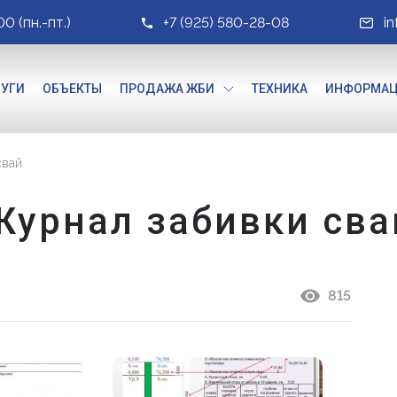
00 (пн.-пт.)
+7 (925) 580-28-08
i
ЛУГИ
ОБЪЕКТЫ
ПРОДАЖА ЖБИ
ТЕХНИКА
ИНФОРМА
свай
Журнал забивки сва
815