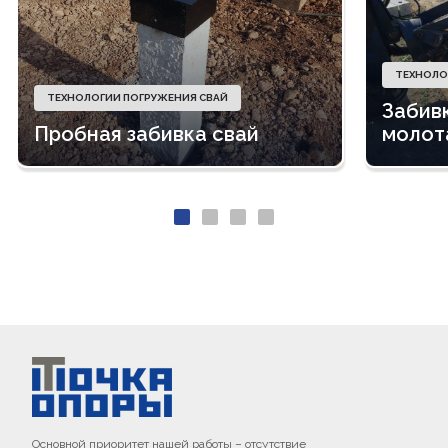
ТЕХНОЛО
ТЕХНОЛОГИИ ПОГРУЖЕНИЯ СВАЙ
Забив
Пробная забивка свай
молот
Основной приоритет нашей работы – отсутствие