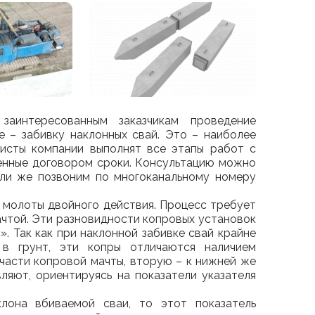
аинтересованным заказчикам проведение
е – забивку наклонных свай. Это – наиболее
листы компании выполнят все этапы работ с
ренные договором сроки. Консультацию можно
или же позвоним по многоканальному номеру
я молоты двойного действия. Процесс требует
ачтой. Эти разновидности копровых установок
. Так как при наклонной забивке свай крайне
 в грунт, эти копры отличаются наличием
части копровой мачты, вторую – к нижней же
ляют, ориентируясь на показатели указателя
лона вбиваемой сваи, то этот показатель