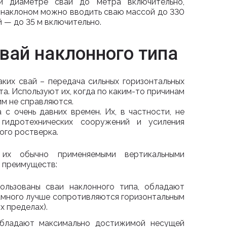
и диаметре свай до метра включительно,
д наклоном можно вводить сваю массой до 330
 — до 35 м включительно.
вай наклонного типа
аких свай – передача сильных горизонтальных
а. Используют их, когда по каким-то причинам
м не справляются.
 с очень давних времен. Их, в частности, не
гидротехнических сооружений и усиления
ого ростверка.
их обычно применяемыми вертикальными
х преимуществ:
ользованы сваи наклонного типа, обладают
амного лучше сопротивляются горизонтальным
х пределах).
обладают максимально достижимой несущей