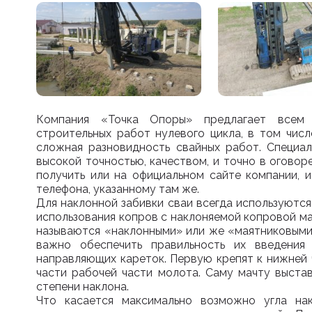
Компания «Точка Опоры» предлагает всем з
строительных работ нулевого цикла, в том числ
сложная разновидность свайных работ. Специа
высокой точностью, качеством, и точно в огово
получить или на официальном сайте компании, 
телефона, указанному там же.
Для наклонной забивки сваи всегда используютс
использования копров с наклоняемой копровой м
называются «наклонными» или же «маятниковыми»
важно обеспечить правильность их введения
направляющих кареток. Первую крепят к нижней 
части рабочей части молота. Саму мачту выстав
степени наклона.
Что касается максимально возможно угла нак