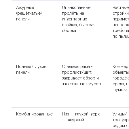
Ажурные
Оцинкованные
Частные
(решётчатые)
пролёты на
стройки
панели
инвентарных
перимет
стойках; быстрая
невысо
сборка
требов
по пыл
Полные (глухие)
Стальная рама +
Коммер
панели
профлист/щит;
объекты
закрывает обзор и
городск
задерживает мусор
среда, 
шумоза
Комбинированные
Низ — глухой, верх
Улицы/
— ажурный
тротуар
рядом с