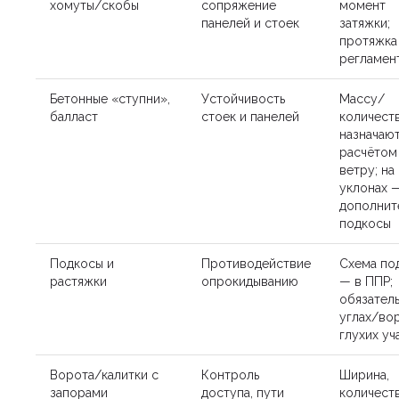
хомуты/скобы
сопряжение
момент
панелей и стоек
затяжки;
протяжка
регламен
Бетонные «ступни»,
Устойчивость
Массу/
балласт
стоек и панелей
количест
назначаю
расчётом
ветру; на
уклонах 
дополнит
подкосы
Подкосы и
Противодействие
Схема по
растяжки
опрокидыванию
— в ППР;
обязатель
углах/во
глухих уч
Ворота/калитки с
Контроль
Ширина,
запорами
доступа, пути
количест