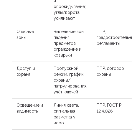
и
опрокидывание;
углы/ворота
усиливают
Опасные
Выделение зон
ППР,
зоны
падения
градостроительн
предметов,
регламенты
ограждение и
козырьки
Доступ и
Пропускной
ППР, договор
охрана
режим, график
охраны
охраны/
патрулирования,
учёт ключей
Освещение и
Линия света,
ППР, ГОСТ Р
видимость
сигнальная
12.4.026
разметка у
ворот