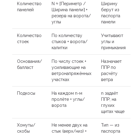
Количество
N ≈ ⌈Периметр /
Ширину
панелей
Ширина панели⌉ +
берут из
резерв на ворота/
паспорта
углы
панели
Количество
По количеству
Учитывают
стоек
стыков + ворота/
углы и
калитки
примыкания
Основания/
По числу стоек +
Назначает
балласт
усиливающие на
ППР по
ветронапряжённых
расчёту
участках
ветра
Подкосы
На каждом n-м
n задаёт
пролёте + углы/
ППР; на
ворота
глухих
щитах чаще
Хомуты/
Не менее двух на
Тип — из
скобы
стык (верх/низ) +
паспорта