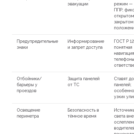
эвакуации
режим —
ППР; фикс
открытом
закрытом
положен
Предупредительные
Информирование
ГОСТ Р 12
знаки
и запрет доступа
понятная
навигация
телефон
ответств
Отбойники/
Защита панелей
Ставят до
барьеры у
от ТС
панелей;
проездов
особенно
узких ули
Освещение
Безопасность в
Источник
периметра
тёмное время
света вне
ослеплен
водителе