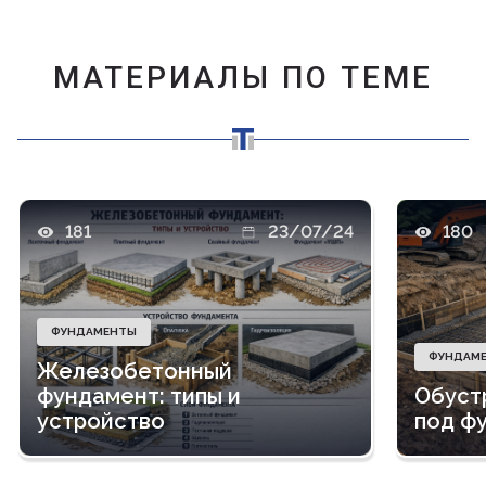
МАТЕРИАЛЫ ПО ТЕМЕ
181
23/07/24
180
ФУНДАМЕНТЫ
ФУНДАМ
Железобетонный
фундамент: типы и
Обуст
устройство
под ф