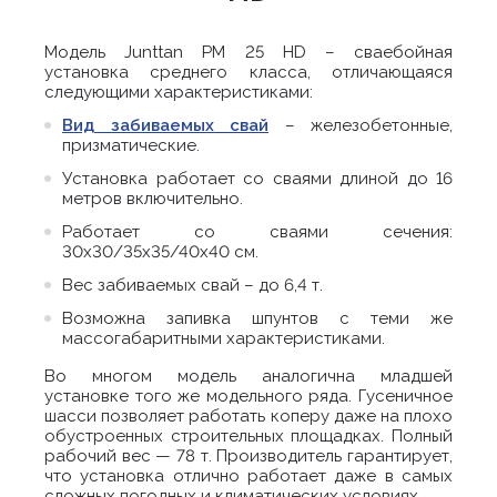
Модель Junttan PM 25 HD – сваебойная
установка среднего класса, отличающаяся
следующими характеристиками:
Вид забиваемых свай
– железобетонные,
призматические.
Установка работает со сваями длиной до 16
метров включительно.
Работает со сваями сечения:
30х30/35х35/40х40 см.
Вес забиваемых свай – до 6,4 т.
Возможна запивка шпунтов с теми же
массогабаритными характеристиками.
Во многом модель аналогична младшей
установке того же модельного ряда. Гусеничное
шасси позволяет работать коперу даже на плохо
обустроенных строительных площадках. Полный
рабочий вес — 78 т. Производитель гарантирует,
что установка отлично работает даже в самых
сложных погодных и климатических условиях.