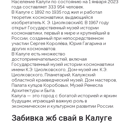
Население Калуги по состоянию на 1 января 2023
года составляет 333 954 человек.
В Калуге с 1892 по 1935 год жил и работал
теоретик космонавтики, выдающийся
изобретатель К. Э. Циолковский1. В 1967 году
открыт Государственный музей истории
космонавтики, первый в мире и крупнейший в
России, созданный при непосредственном
участии Сергея Королёва, Юрия Гагарина и
других космонавтов.
В Калуге есть множество
достопримечательностей, включая
Государственный музей истории космонавтики
имени К.Э. Циолковского, Дом-музей им. К.Э.
Циолковского, Планетарий, Калужский
областной краеведческий музей, Дом мастеров,
Палата купцов Коробовых, Музей Ремесла
Архитектуры и Быта.
Калуга — это город с богатой историей и ярким
будущим, играющий важную роль в
экономическом и культурном развитии России.
Забивка жб свай в Калуге