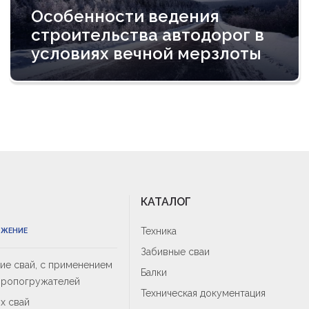
Особенности ведения
строительства автодорог в
условиях вечной мерзлоты
КАТАЛОГ
Техника
ОЖЕНИЕ
Забивные сваи
е свай, с применением
Балки
бропогружателей
Техническая документация
х свай