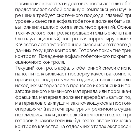
Повышение качества и долговечности асфальтобе
представляет собой сложную комплексную научно
решение требует системного подхода, главный при
уровень качества асфальтобетона должен быть зал
выполнения целого комплекса мероприятий. Основ
технического контроля: предварительные испытани
(эксплуатационный) контроль и корректирующие в
Качество асфальтобетонной смеси или готового 
данных текущего контроля. Готовое покрытие пр
контроля. Поведение асфальтобетонного покрыти
оценочного контроля.
Текущий контроль асфальтобетонной смеси с исп
наполнителя включает проверку качества компон
правило, стандартными методами, а также выполн
исходных материалов в процессе их хранения и тр
загрязненного каменного материала или порошка-
фракциям, материал должен перерабатываться по
материалов с вяжущим, заключающуюся в постоя
операциями (газотемпературным режимом в суши
перемешивания и дозировкой компонентов, контро
готовой в накопительных бункерах, автоматическ
контроле качества на отдельных этапах экспресс