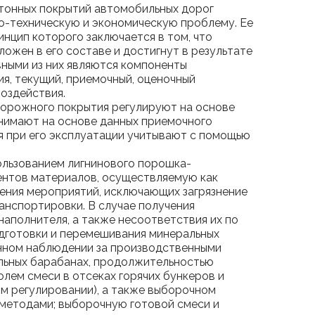
тонных покрытий автомобильных дорог
-техническую и экономическую проблему. Ее
нцип которого заключается в том, что
ожен в его составе и достигнут в результате
ными из них являются компоненты
я, текущий, приемочный, оценочный
оздействия.
дорожного покрытия регулируют на основе
инимают на основе данных приемочного
я при его эксплуатации учитывают с помощью
ользованием лигнинового порошка-
ентов материалов, осуществляемую как
ения мероприятий, исключающих загрязнение
анспортировки. В случае получения
наполнителя, а также несоответствия их по
дготовки и перемешивания минеральных
нном наблюдении за производственными
льных барабанах, продолжительностью
лем смеси в отсеках горячих бункеров и
ом регулировании), а также выборочном
-методами; выборочную готовой смеси и