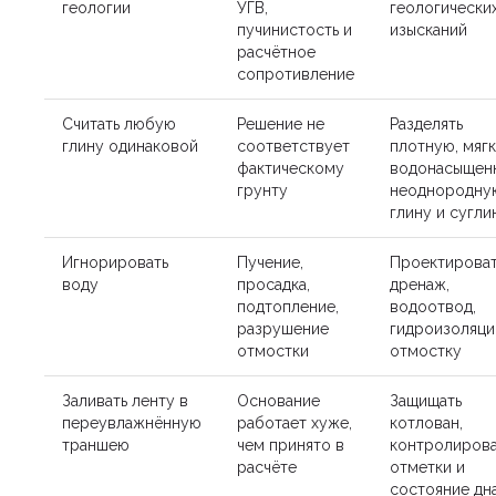
геологии
УГВ,
геологически
пучинистость и
изысканий
расчётное
сопротивление
Считать любую
Решение не
Разделять
глину одинаковой
соответствует
плотную, мягк
фактическому
водонасыщен
грунту
неоднородну
глину и сугли
Игнорировать
Пучение,
Проектироват
воду
просадка,
дренаж,
подтопление,
водоотвод,
разрушение
гидроизоляци
отмостки
отмостку
Заливать ленту в
Основание
Защищать
переувлажнённую
работает хуже,
котлован,
траншею
чем принято в
контролирова
расчёте
отметки и
состояние дн