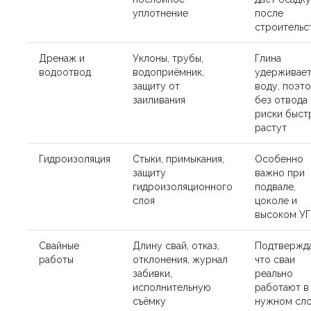
уплотнение
после
строительс
Дренаж и
Уклоны, трубы,
Глина
водоотвод
водоприёмник,
удерживае
защиту от
воду, поэт
заиливания
без отвода
риски быст
растут
Гидроизоляция
Стыки, примыкания,
Особенно
защиту
важно при
гидроизоляционного
подвале,
слоя
цоколе и
высоком УГ
Свайные
Длину свай, отказ,
Подтвержда
работы
отклонения, журнал
что сваи
забивки,
реально
исполнительную
работают в
съёмку
нужном сл