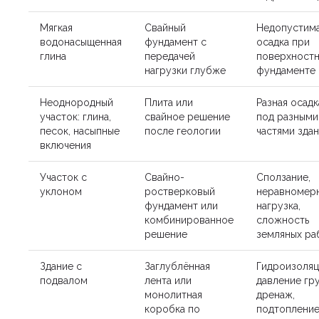
Мягкая
Свайный
Недопустим
водонасыщенная
фундамент с
осадка при
глина
передачей
поверхност
нагрузки глубже
фундаменте
Неоднородный
Плита или
Разная осадк
участок: глина,
свайное решение
под разными
песок, насыпные
после геологии
частями зда
включения
Участок с
Свайно-
Сползание,
уклоном
ростверковый
неравномер
фундамент или
нагрузка,
комбинированное
сложность
решение
земляных ра
Здание с
Заглублённая
Гидроизоляц
подвалом
лента или
давление гру
монолитная
дренаж,
коробка по
подтоплени