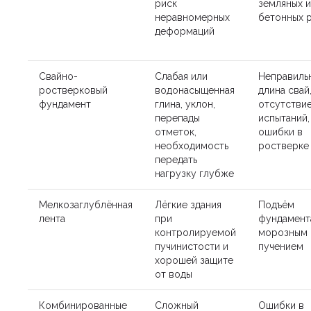
риск
земляных и
неравномерных
бетонных 
деформаций
Свайно-
Слабая или
Неправиль
ростверковый
водонасыщенная
длина свай
фундамент
глина, уклон,
отсутстви
перепады
испытаний,
отметок,
ошибки в
необходимость
ростверке
передать
нагрузку глубже
Мелкозаглублённая
Лёгкие здания
Подъём
лента
при
фундамент
контролируемой
морозным
пучинистости и
пучением
хорошей защите
от воды
Комбинированные
Сложный
Ошибки в