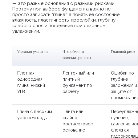
— это разные основания с разными рисками.
Поэтому при выборе фундамента важно не
просто записать “глина”, а понять её состояние,
влажность, пластичность, прослойки, глубину
слабого слоя и поведение при сезонном
увлажнении.
Условия участка
Что обычно
Главный риск
рассматривают
Плотная
Ленточный или
Ошибки по
однородная
плитный
глубине
глина, низкий
фундамент по
заложения и
УГВ
расчёту
защите от
промерзани
Глина с высоким
Плита или
Переувлажне
уровнем воды
свайно-
пучение,
ростверковое
давление во
основание
сложная
гидроизоляц