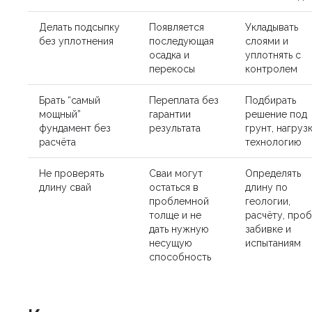
Делать подсыпку
Появляется
Укладывать
без уплотнения
последующая
слоями и
осадка и
уплотнять с
перекосы
контролем
Брать “самый
Переплата без
Подбирать
мощный”
гарантии
решение под
фундамент без
результата
грунт, нагруз
расчёта
технологию
Не проверять
Сваи могут
Определять
длину свай
остаться в
длину по
проблемной
геологии,
толще и не
расчёту, про
дать нужную
забивке и
несущую
испытаниям
способность