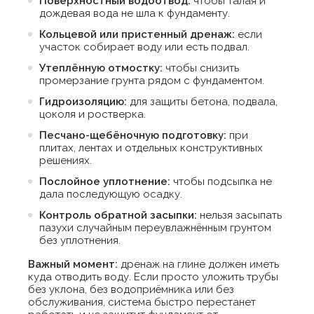
Поверхностный водоотвод:
чтобы талая и
дождевая вода не шла к фундаменту.
Кольцевой или пристенный дренаж:
если
участок собирает воду или есть подвал.
Утеплённую отмостку:
чтобы снизить
промерзание грунта рядом с фундаментом.
Гидроизоляцию:
для защиты бетона, подвала,
цоколя и ростверка.
Песчано-щебёночную подготовку:
при
плитах, лентах и отдельных конструктивных
решениях.
Послойное уплотнение:
чтобы подсыпка не
дала последующую осадку.
Контроль обратной засыпки:
нельзя засыпать
пазухи случайным переувлажнённым грунтом
без уплотнения.
Важный момент:
дренаж на глине должен иметь
куда отводить воду. Если просто уложить трубы
без уклона, без водоприёмника или без
обслуживания, система быстро перестанет