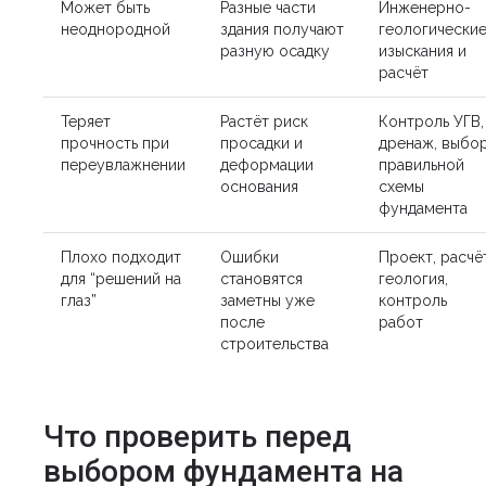
Может быть
Разные части
Инженерно-
неоднородной
здания получают
геологически
разную осадку
изыскания и
расчёт
Теряет
Растёт риск
Контроль УГВ,
прочность при
просадки и
дренаж, выбо
переувлажнении
деформации
правильной
основания
схемы
фундамента
Плохо подходит
Ошибки
Проект, расчёт
для “решений на
становятся
геология,
глаз”
заметны уже
контроль
после
работ
строительства
Что проверить перед
выбором фундамента на