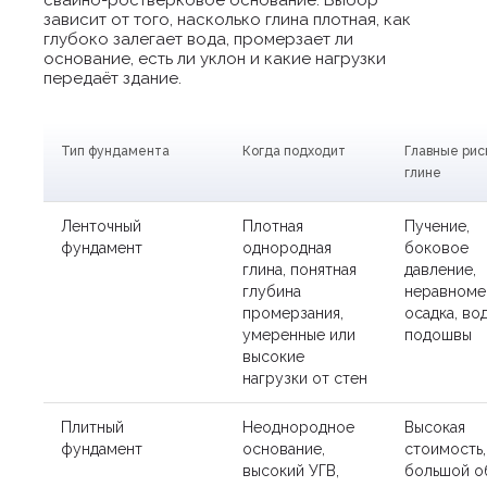
зависит от того, насколько глина плотная, как
глубоко залегает вода, промерзает ли
основание, есть ли уклон и какие нагрузки
передаёт здание.
Тип фундамента
Когда подходит
Главные рис
глине
Ленточный
Плотная
Пучение,
фундамент
однородная
боковое
глина, понятная
давление,
глубина
неравноме
промерзания,
осадка, во
умеренные или
подошвы
высокие
нагрузки от стен
Плитный
Неоднородное
Высокая
фундамент
основание,
стоимость,
высокий УГВ,
большой о