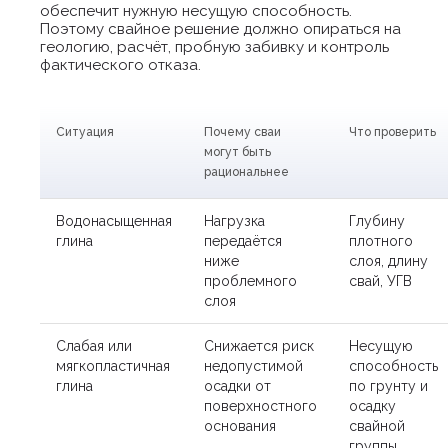
обеспечит нужную несущую способность.
Поэтому свайное решение должно опираться на
геологию, расчёт, пробную забивку и контроль
фактического отказа.
Ситуация
Почему сваи
Что проверить
могут быть
рациональнее
Водонасыщенная
Нагрузка
Глубину
глина
передаётся
плотного
ниже
слоя, длину
проблемного
свай, УГВ
слоя
Слабая или
Снижается риск
Несущую
мягкопластичная
недопустимой
способность
глина
осадки от
по грунту и
поверхностного
осадку
основания
свайной
группы