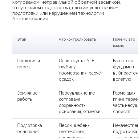
котлованом, неправильной обратной засыпкой,
отсутствием водоотвода, плохим уплотнением
подготовки или нарушением технологии
бетонирования.
Этап
Что контролировать
Почему это
важно
Геология и
Слои грунта, УГВ,
Без этого
проект
глубину
фундамент
промерзания, расчёт
выбирается
осадок
вслепую
Земляные
Переувлажнение
Размокшая
работы
котлована,
глина теряе
сохранность
часть несу
основания, отметки
свойств
Подготовка
Песок, щебень,
Некачестве
основания
геотекстиль,
подготовка
послойное
даёт осадку