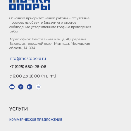
Основной приоритет нашей работы – отсутствие
простоев на объекте Заказчика и строгое
соблюдение утвержденного графика проведения
работ.
Адрес офиса: Центральная улица, 40, деревня
Высоково, городской округ Мытищи, Московская
область, 141034
info@mostopora.ru
+7 (925) 580-28-08
с 9:00 до 18:00 (пн.-пт.)
УСЛУГИ
КОММЕРЧЕСКОЕ ПРЕДЛОЖЕНИЕ