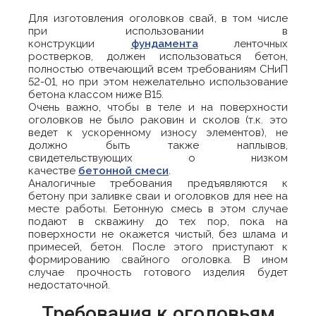
Для изготовления оголовков свай, в том числе
при использовании в
конструкции
фундамента
ленточных
ростверков, должен использоваться бетон,
полностью отвечающий всем требованиям СНиП
52-01, но при этом нежелательно использование
бетона классом ниже В15.
Очень важно, чтобы в теле и на поверхности
оголовков не было раковин и сколов (т.к. это
ведет к ускоренному износу элементов), не
должно быть также наплывов,
свидетельствующих о низком
качестве
бетонной смеси
.
Аналогичные требования предъявляются к
бетону при заливке сваи и оголовков для нее на
месте работы. Бетонную смесь в этом случае
подают в скважину до тех пор, пока на
поверхности не окажется чистый, без шлама и
примесей, бетон. После этого приступают к
формированию свайного оголовка. В ином
случае прочность готового изделия будет
недостаточной.
Требования к оголовьям