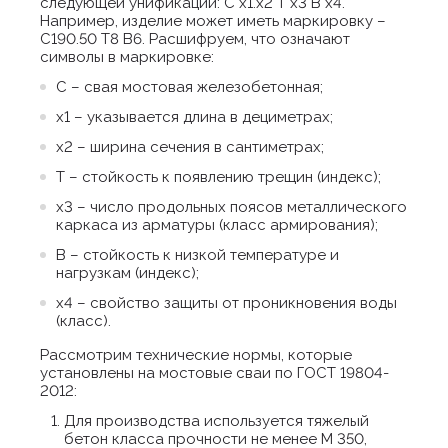
следующей унификации: С х1.х2 Т х3 В х4.
Например, изделие может иметь маркировку –
С190.50 Т8 В6. Расшифруем, что означают
символы в маркировке:
С – свая мостовая железобетонная;
х1 – указывается длина в дециметрах;
х2 – ширина сечения в сантиметрах;
Т – стойкость к появлению трещин (индекс);
х3 – число продольных поясов металлического
каркаса из арматуры (класс армирования);
В – стойкость к низкой температуре и
нагрузкам (индекс);
х4 – свойство защиты от проникновения воды
(класс).
Рассмотрим технические нормы, которые
установлены на мостовые сваи по ГОСТ 19804-
2012:
Для производства используется тяжелый
бетон класса прочности не менее М 350,