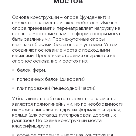
мостов
Основа конструкции – опора (фундамент) и
пролетные элементы из железобетона. Именно
опора принимает и перенаправляет нагрузку на
прочные мостовые сваи. По форме опоры могут
быть различными. Промежуточные опоры
называют быками, береговые – устоями. Устои
соединяют основание моста с подходными
насыпями. Пролетные строения опираются на
опорное основание и состоят из:
балок, ферм,
поперечных балок (диафрагм),
плит проезжей (пешеходной части).
У большинства объектов пролетные элементы
являются прямолинейными, но по необходимости
их можно выполнить в других формах – спирали,
кольца (для эстакад, путепроводов, дорожных
развязок). По схеме конструкции моста
классифицируют:
арочное строение – несущая конструкция