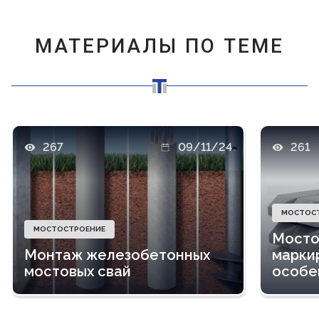
МАТЕРИАЛЫ ПО ТЕМЕ
267
09/11/24
261
МОСТОС
МОСТОСТРОЕНИЕ
Мосто
Монтаж железобетонных
маркир
мостовых свай
особе