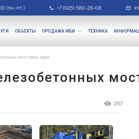
00 (пн.-пт.)
+7 (925) 580-28-08
i
ЛУГИ
ОБЪЕКТЫ
ПРОДАЖА ЖБИ
ТЕХНИКА
ИНФОРМА
тонных мостовых свай
лезобетонных мос
267