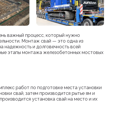
нь важный процесс, который нужно
ельности. Монтаж свай — это одна из
на надежность и долговечность всей
вные этапы монтажа железобетонных мостовых
плекс работ по подготовке места установки
новки свай, затем производится рытье ям и
производится установка свай на место и их