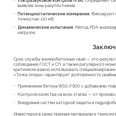
Ультразвуковой контроль (УЗК).
Определяет ск
выявляя зоны разуплотнения.
Потенциостатические измерения.
Фиксируют 
точностью ±10 мВ.
Динамические испытания.
Метод PDA анализир
нагрузок.
Заключ
Срок службы железобетонных свай — это результа
соблюдения ГОСТ и СП, а также регулярного мони
критически важно использовать специализирован
«Точка опоры» гарантирует долговечность свайны
Применения бетона W10-F300 с добавками, по
Контроля качества на всех этапах — от произв
Внедрения систем катодной защиты и гидрофоби
Инвестируя в качественные материалы и технологи