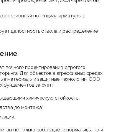
орость прохождения импульса через бетон,
коррозионный потенциал арматуры с
ует целостность ствола и распределение
ение
т точного проектирования, строгого
торинга. Для объектов в агрессивных средах
ные материалы и защитные технологии. ООО
х фундаментов за счет:
вышающими химическую стойкость;
одства до монтажа;
зации.
и, вы не только соблюдаете нормативы, но и