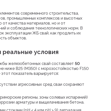
элементов современного строительства,
ов, промышленных комплексов и высотных
о от качества материалов, но и от
ий и соблюдения технологических норм. В
к эксплуатации ЖБ свай, как продлить их
сть объектов.
 реальные условия
ужбы железобетонных свай составляет
50
 не ниже В25 (М350) с морозостойкостью F150
этот показатель варьируется:
отсутствии агрессивных сред сваи сохраняют
приморские регионы, зоны солевых испарений)
коррозии арматуры и выщелачивания бетона.
ми стоками (pH < 4 или pH > 9) деградация