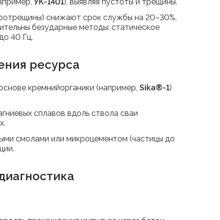
апример,
УК-1401
), выявляя пустоты и трещины.
кротрещины) снижают срок службы на 20–30%.
ительны безударные методы: статическое
о 40 Гц.
ения ресурса
основе кремнийорганики (например,
Sika®-1
)
агниевых сплавов вдоль ствола сваи
х.
ыми смолами или микроцементом (частицы до
ции.
диагностика