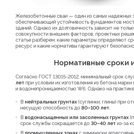
Железобетонные сваи — один из самых надежных 
обеспечивающий устойчивость фундаментов мост
зданий. Однако их долговечность зависит не тольк
совокупности внешних факторов, проектных решен
статье разберем, какие параметры определяют сро
ресурс и какие нормативы гарантируют безопасно
Нормативные сроки и
Согласно ГОСТ 13015-2012, минимальный срок сл
лет
при условии их изготовления из бетона марки
и водонепроницаемостью W6. Однако на практике 
В
нейтральных грунтах
(суглинки, глины) при 
несущую способность до
80–100 лет
.
В
водонасыщенных или засоленных грунтах
(
срок службы сокращается до
30–40 лет
из-за 
В
промышленных зонах
с химически агрессивны