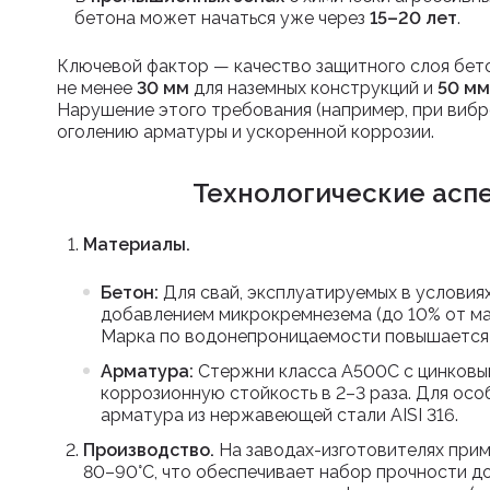
бетона может начаться уже через
15–20 лет
.
Ключевой фактор — качество защитного слоя бето
не менее
30 мм
для наземных конструкций и
50 мм
Нарушение этого требования (например, при вибр
оголению арматуры и ускоренной коррозии.
Технологические асп
Материалы.
Бетон:
Для свай, эксплуатируемых в условия
добавлением микрокремнезема (до 10% от ма
Марка по водонепроницаемости повышается
Арматура:
Стержни класса А500С с цинковы
коррозионную стойкость в 2–3 раза. Для ос
арматура из нержавеющей стали AISI 316.
Производство.
На заводах-изготовителях при
80–90°C, что обеспечивает набор прочности до