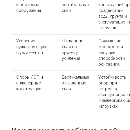
и портовые
вертикальные
конструкций пр
сооружения
сваи
воздействии
воды, грунта и
эксплуатацион
нагрузок.
Усиление
Наклонные
Повышение
существующих
сваи по
жёсткости и
фундаментов
проекту
несущей
усиления
способности
основания.
Опоры ЛЭП и
Вертикальные
Устойчивость
инженерные
и наклонные
опор при
конструкции
сваи
ветровых,
эксплуатацион
и выдёргивающ
нагрузках.