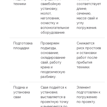
техники
сваебойную
соответствует
установку,
длине,
молот,
сечению,
наголовник,
массе свай и
оснастку и
углу
вспомогательное
погружения.
оборудование.
Подготовка
Проверяем
Снижается
площадки
подъезды,
риск простоев
основание,
и остановки
складирование
работ после
свай, работу
прибытия
крана и
техники.
геодезическую
разбивку.
Подача и
Свая подаётся к
Элемент
установка
установке,
подготовлен к
сваи
выставляется в
погружению
проектную точку
по проекту.
и выверяется по