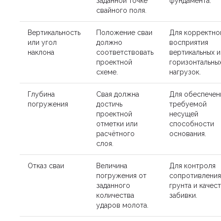
заданной точке
фундамента.
свайного поля.
Вертикальность
Положение сваи
Для корректно
или угол
должно
восприятия
наклона
соответствовать
вертикальных и
проектной
горизонтальны
схеме.
нагрузок.
Глубина
Свая должна
Для обеспечен
погружения
достичь
требуемой
проектной
несущей
отметки или
способности
расчётного
основания.
слоя.
Отказ сваи
Величина
Для контроля
погружения от
сопротивления
заданного
грунта и качес
количества
забивки.
ударов молота.