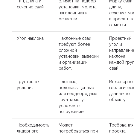
Тип, длина и
Влияют на подбор
Марку свай,
сечение свай
установки, молота,
длину,
наголовника и
сечение, ма
оснастки.
и проектны
отметки.
Угол наклона
Наклонные сваи
Проектный
требуют более
угол и
сложной
направлени
установки, выверки
наклона
и организации
каждой гру
работ.
свай.
Грунтовые
Плотные,
Инженерно
условия
водонасыщенные
геологичес
или неоднородные
данные по
грунты могут
объекту.
усложнять
погружение.
Необходимость
Может
Требования
лидерного
потребоваться при
проекта,