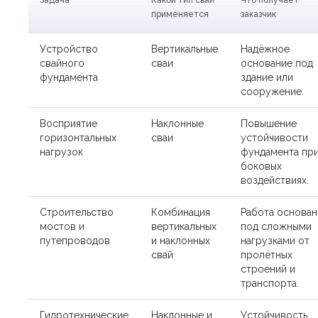
Задача
Какой тип свай
Что получает
применяется
заказчик
Устройство
Вертикальные
Надёжное
свайного
сваи
основание под
фундамента
здание или
сооружение.
Восприятие
Наклонные
Повышение
горизонтальных
сваи
устойчивости
нагрузок
фундамента пр
боковых
воздействиях.
Строительство
Комбинация
Работа основан
мостов и
вертикальных
под сложными
путепроводов
и наклонных
нагрузками от
свай
пролётных
строений и
транспорта.
Гидротехнические
Наклонные и
Устойчивость