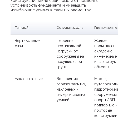
конструкций. Такие сваи помогают повысить
устойчивость фундамента и уменьшить
изгибающие усилия в свайных элементах.
Тип свай
Основная задача
Где применяю
Вертикальные
Передача
Жилые,
сваи
вертикальной
промышленн
нагрузки от
складские,
сооружения на
инженерные 
несущие слои
инфраструк
грунта.
объекты.
Наклонные сваи
Восприятие
Мосты,
горизонтальных,
путепроводы
наклонных и
гидротехнич
выдёргивающих
сооружения,
усилий.
опоры ЛЭП,
подпорные и
портовые
конструкции.