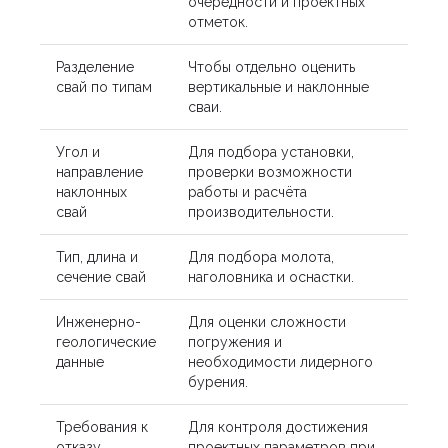
очередности и проектных
отметок.
Разделение
Чтобы отдельно оценить
свай по типам
вертикальные и наклонные
сваи.
Угол и
Для подбора установки,
направление
проверки возможности
наклонных
работы и расчёта
свай
производительности.
Тип, длина и
Для подбора молота,
сечение свай
наголовника и оснастки.
Инженерно-
Для оценки сложности
геологические
погружения и
данные
необходимости лидерного
бурения.
Требования к
Для контроля достижения
отказу
проектных параметров при