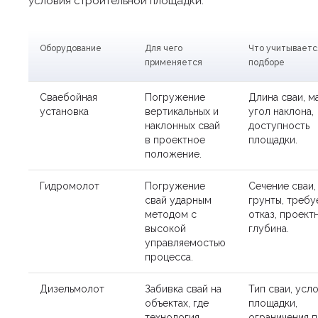
условия строительной площадки.
Оборудование
Для чего
Что учитываетс
применяется
подборе
Сваебойная
Погружение
Длина сваи, м
установка
вертикальных и
угол наклона,
наклонных свай
доступность
в проектное
площадки.
положение.
Гидромолот
Погружение
Сечение сваи,
свай ударным
грунты, треб
методом с
отказ, проект
высокой
глубина.
управляемостью
процесса.
Дизельмолот
Забивка свай на
Тип сваи, усл
объектах, где
площадки,
технология
ограничения 