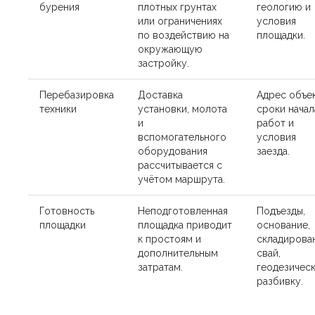
бурения
плотных грунтах
геологию и
или ограничениях
условия
по воздействию на
площадки.
окружающую
застройку.
Перебазировка
Доставка
Адрес объек
техники
установки, молота
сроки начал
и
работ и
вспомогательного
условия
оборудования
заезда.
рассчитывается с
учётом маршрута.
Готовность
Неподготовленная
Подъезды,
площадки
площадка приводит
основание,
к простоям и
складирова
дополнительным
свай,
затратам.
геодезичес
разбивку.