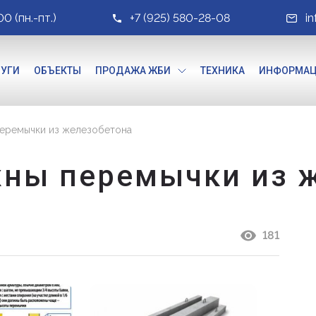
00 (пн.-пт.)
+7 (925) 580-28-08
i
ЛУГИ
ОБЪЕКТЫ
ПРОДАЖА ЖБИ
ТЕХНИКА
ИНФОРМА
перемычки из железобетона
жны перемычки из 
181