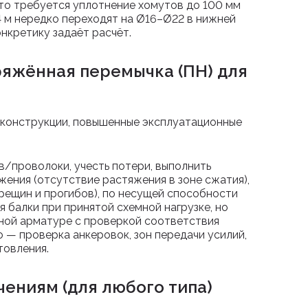
сто требуется уплотнение хомутов до 100 мм
 4 м нередко переходят на Ø16–Ø22 в нижней
онкретику задаёт расчёт.
ряжённая перемычка (ПН) для
 конструкции, повышенные эксплуатационные
в/проволоки, учесть потери, выполнить
жения (отсутствие растяжения в зоне сжатия),
трещин и прогибов), по несущей способности
я балки при принятой схемной нагрузке, но
ной арматуре с проверкой соответствия
о — проверка анкеровок, зон передачи усилий,
товления.
ениям (для любого типа)