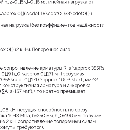
ой
h_z=0{,}5\,l=0{,}6
м: линейная нагрузка от
\approx 0{,}5\cdot 18\cdot0{,}38\cdot0{,}6
ная нагрузка (без коэффициентов надёжности
ox 0{,}62
кН·м. Поперечная сила
ое сопротивление арматуры
R_s \approx 355
R
s
 0{,}9 h_0 \approx 0{,}171
м. Требуемая
(355\cdot 0{,}171) \approx 10{,}3 \text{ мм}^2
.
ая конструктивная арматура и анкеровка
(∑A_s=157 мм²), что кратно превышает
,}06
кН; несущая способность по срезу
ка 1{,}43 МПа;
b=250
мм,
h_0=190
мм, получим
е 2 кН; сопротивление поперечным силам
хомуты требуются).