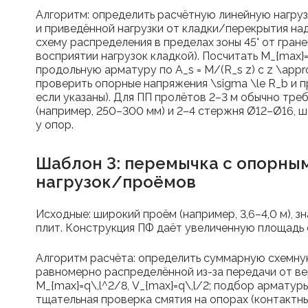
Алгоритм: определить расчётную линейную нагру
и приведённой нагрузки от кладки/перекрытия на
схему распределения в пределах зоны 45° от гране
восприятии нагрузок кладкой). Посчитать
M_{max}=
продольную арматуру по
A_s = M/(R_s z)
с
z \appr
проверить опорные напряжения
\sigma \le R_b
и п
если указаны). Для ПП пролётов 2–3 м обычно тре
(например, 250–300 мм) и 2–4 стержня Ø12–Ø16, 
у опор.
Шаблон 3: перемычка с опорны
нагрузок/проёмов
Исходные: широкий проём (например, 3,6–4,0 м), з
плит. Конструкция ПФ даёт увеличенную площадь 
Алгоритм расчёта: определить суммарную схемную
равномерно распределённой из-за передачи от верх
M_{max}=q\,l^2/8
,
V_{max}=q\,l/2
; подбор арматуры
тщательная проверка смятия на опорах (контактны