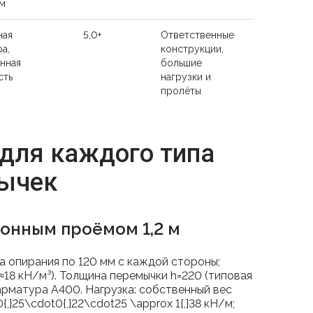
ям
ная
5,0+
Ответственные
а,
конструкции,
нная
большие
сть
нагрузки и
пролёты
для каждого типа
ычек
онным проёмом 1,2 м
а опирания по 120 мм с каждой стороны;
ρ≈18 кН/м³). Толщина перемычки
h=220
(типовая
арматура A400. Нагрузка: собственный вес
,}25\cdot0{,}22\cdot25 \approx 1{,}38
кН/м;