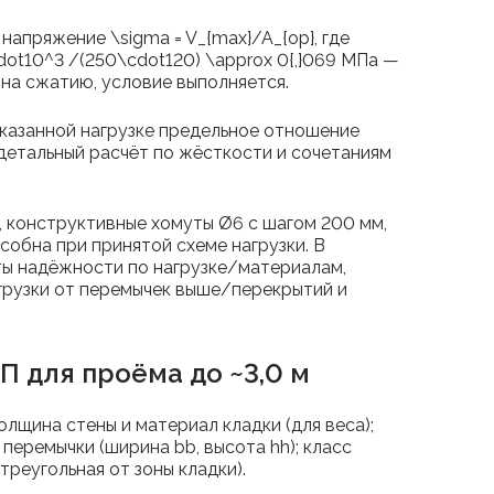
е напряжение
\sigma = V_{max}/A_{op}
, где
dot10^3 /(250\cdot120) \approx 0{,}069
МПа —
на сжатию, условие выполняется.
указанной нагрузке предельное отношение
детальный расчёт по жёсткости и сочетаниям
), конструктивные хомуты Ø6 с шагом 200 мм,
обна при принятой схеме нагрузки. В
ты надёжности по нагрузке/материалам,
грузки от перемычек выше/перекрытий и
П для проёма до ~3,0 м
толщина стены и материал кладки (для веса);
я перемычки (ширина
b
b
, высота
h
h
); класс
треугольная от зоны кладки).