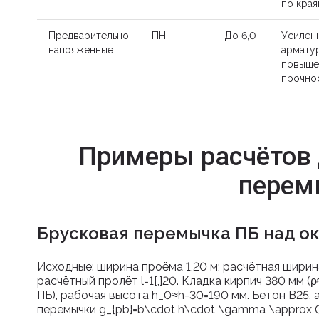
по кра
Предварительно
ПН
До 6,0
Усилен
напряжённые
арматур
повыше
прочно
Примеры расчётов 
перем
Брусковая перемычка ПБ над ок
Исходные: ширина проёма 1,20 м; расчётная ширин
расчётный пролёт
l=1{,}20
. Кладка кирпич 380 мм (
ПБ), рабочая высота
h_0≈h-30=190
мм. Бетон В25, 
перемычки
g_{pb}=b\cdot h\cdot \gamma \approx 0{