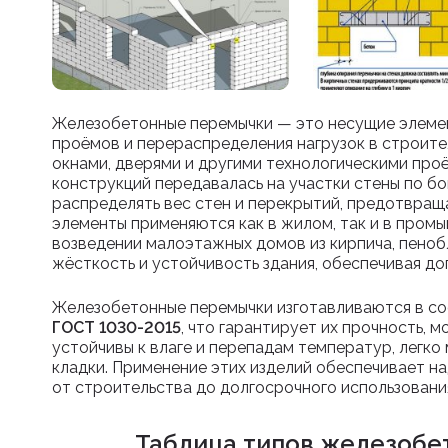
Железобетонные перемычки — это несущие элемен
проёмов и перераспределения нагрузок в строите
окнами, дверями и другими технологическими про
конструкций передавалась на участки стены по б
распределять вес стен и перекрытий, предотвращ
элементы применяются как в жилом, так и в пром
возведении малоэтажных домов из кирпича, пено
жёсткость и устойчивость здания, обеспечивая д
Железобетонные перемычки изготавливаются в со
ГОСТ 1030-2015
, что гарантирует их прочность, 
устойчивы к влаге и перепадам температур, легко
кладки. Применение этих изделий обеспечивает на
от строительства до долгосрочного использовани
Таблица типов железобе