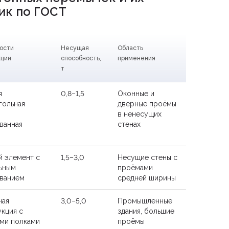
ик по ГОСТ
ости
Несущая
Область
кции
способность,
применения
т
я
0,8–1,5
Оконные и
гольная
дверные проёмы
в ненесущих
ванная
стенах
й элемент с
1,5–3,0
Несущие стены с
ьным
проёмами
ванием
средней ширины
ная
3,0–5,0
Промышленные
кция с
здания, большие
ми полками
проёмы