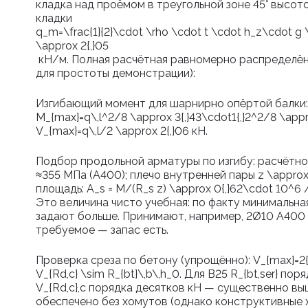
кладка над проёмом в треугольной зоне 45° высот
кладки
q_m=\frac{1}{2}\cdot \rho \cdot t \cdot h_z\cdot g 
\approx 2{,}05
кН/м. Полная расчётная равномерно распределён
для простоты демонстрации):
Изгибающий момент для шарнирно опёртой балки:
M_{max}=q\,l^2/8 \approx 3{,}43\cdot1{,}2^2/8 \appr
V_{max}=q\,l/2 \approx 2{,}06
кН.
Подбор продольной арматуры по изгибу: расчётн
≈
355
МПа (A400); плечо внутренней пары
z \approx
площадь:
A_s = M/(R_s z) \approx 0{,}62\cdot 10^6 /
Это величина чисто учебная: по факту минимальн
задают больше. Принимают, например, 2Ø10 A400 
требуемое — запас есть.
Проверка среза по бетону (упрощённо):
V_{max}=2{
V_{Rd,c} \sim R_{bt}\,b\,h_0
. Для В25
R_{bt,ser}
поряд
V_{Rd,c}
,
c
порядка десятков кН — существенно выш
обеспечено без хомутов (однако конструктивные 