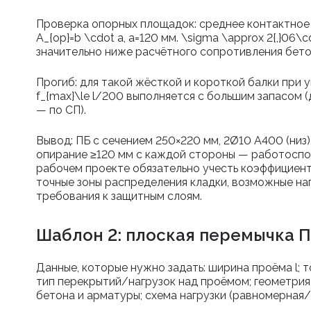
Проверка опорных площадок: среднее контактно
A_{op}=b \cdot a
,
a=120
мм.
\sigma \approx 2{,}06\c
значительно ниже расчётного сопротивления бето
Прогиб: для такой жёсткой и короткой балки при 
f_{max}\le l/200
выполняется с большим запасом (
— по СП).
Вывод: ПБ с сечением 250×220 мм, 2Ø10 A400 (низ
опирание ≥120 мм с каждой стороны — работоспос
рабочем проекте обязательно учесть коэффициен
точные зоны распределения кладки, возможные на
требования к защитным слоям.
Шаблон 2: плоская перемычка П
Данные, которые нужно задать: ширина проёма
l
; 
тип перекрытий/нагрузок над проёмом; геометри
бетона и арматуры; схема нагрузки (равномерная/