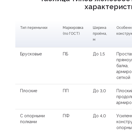
характерист
Тип перемычки
Маркировка
Ширина
Особенн
(по ГОСТ)
проёма,
констру
м
Брусковые
ПБ
До 1,5
Проста
прямоу
балка,
армиро
сеткой
Плоские
ПП
До 3,0
Плоски
продол
армиро
С опорными
ПФ
До 4,0
Усилен
полками
констру
опорны