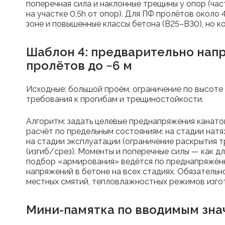
поперечная сила и наклонные трещины у опор (ча
на участке 0,5h от опор). Для ПФ пролётов около
зоне и повышенные классы бетона (В25–В30), но к
Шаблон 4: предварительно нап
пролётов до ~6 м
Исходные: большой проём, ограничение по высоте
требования к прогибам и трещиностойкости.
Алгоритм: задать целевые преднапряжения канато
расчёт по предельным состояниям: на стадии натя
на стадии эксплуатации (ограничение раскрытия 
(изгиб/срез). Моменты и поперечные силы — как дл
подбор «армирования» ведётся по преднапряжён
напряжений в бетоне на всех стадиях. Обязательн
местных смятий, тепловлажностных режимов изго
Мини-памятка по вводимым знач