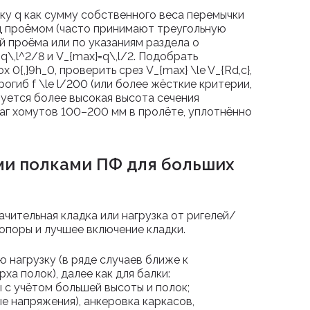
зку
q
как сумму собственного веса перемычки
д проёмом (часто принимают треугольную
й проёма или по указаниям раздела о
q\,l^2/8
и
V_{max}=q\,l/2
. Подобрать
ox 0{,}9h_0
, проверить срез
V_{max} \le V_{Rd,c}
,
рогиб
f \le l/200
(или более жёсткие критерии,
буется более высокая высота сечения
шаг хомутов 100–200 мм в пролёте, уплотнённо
ми полками ПФ для больших
начительная кладка или нагрузка от ригелей/
опоры и лучшее включение кладки.
 нагрузку (в ряде случаев ближе к
а полок), далее как для балки:
 с учётом большей высоты и полок;
е напряжения), анкеровка каркасов,